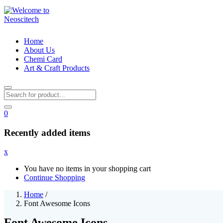
Home
About Us
Chemi Card
Art & Craft Products
0
Recently added items
x
You have no items in your shopping cart
Continue Shopping
Home
/
Font Awesome Icons
Font Awesome Icons