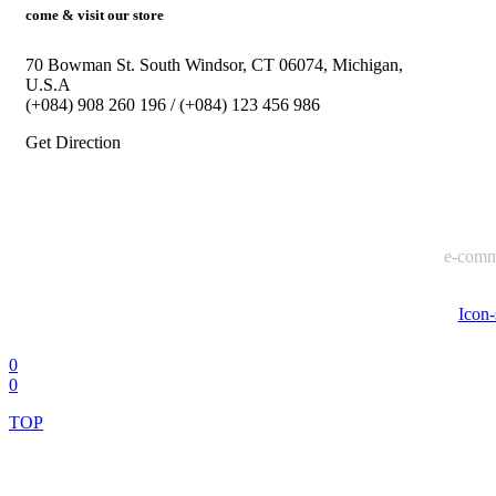
come & visit our store
70 Bowman St. South Windsor, CT 06074, Michigan,
U.S.A
(+084) 908 260 196 / (+084) 123 456 986
Get Direction
e-comm
Icon-
0
0
TOP