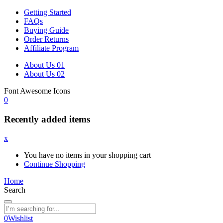
Getting Started
FAQs
Buying Guide
Order Returns
Affiliate Program
About Us 01
About Us 02
Font Awesome Icons
0
Recently added items
x
You have no items in your shopping cart
Continue Shopping
Home
Search
0
Wishlist