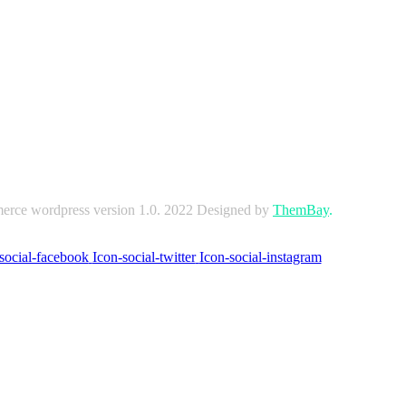
erce wordpress version 1.0.
2022 Designed by
ThemBay
.
social-facebook
Icon-social-twitter
Icon-social-instagram