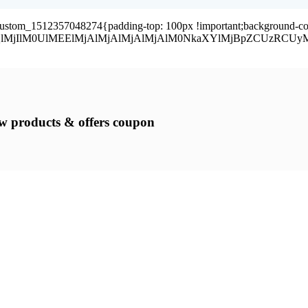
MjAlM0MlMkZkaXYlM0UlMEElM0NkaXYlMjBjbGFzcyUzRCUyMmZhLWhvdmVyJTIwY29sLXhzLTYlMjBjb2wtbWQtNCUyMGNvbC1sZy00JTIyJTNFJTNDZGl2JTIwY2xhc3MlM0QlMjJwcmV2aWV3JTIyJTNFJTNDaSUyMGNsYXNzJTNEJTIyZmElMjBmYS1lbnZlbG9wZS1vcGVuJTIyJTNFJTNDJTJGaSUzRWZhJTIwZmEtZW52ZWxvcGUtb3BlbiUzQyUyRmRpdiUzRSUwQSUyMCUyMCUyMCUyMCUwQSUyMCUyMCUyMCUyMCUyMCUyMCUzQyUyRmRpdiUzRSUwQSUzQ2RpdiUyMGNsYXNzJTNEJTIyZmEtaG92ZXIlMjBjb2wteHMtNiUyMGNvbC1tZC00JTIwY29sLWxnLTQlMjIlM0UlM0NkaXYlMjBjbGFzcyUzRCUyMnByZXZpZXclMjIlM0UlM0NpJTIwY2xhc3MlM0QlMjJmYSUyMGZhLWVudmVsb3BlLW9wZW4tbyUyMiUzRSUzQyUyRmklM0VmYSUyMGZhLWVudmVsb3BlLW9wZW4tbyUzQyUyRmRpdiUzRSUwQSUyMCUyMCUyMCUyMCUwQSUyMCUyMCUyMCUyMCUyMCUyMCUzQyUyRmRpdiUzRSUwQSUzQ2RpdiUyMGNsYXNzJTNEJTIyZmEtaG92ZXIlMjBjb2wteHMtNiUyMGNvbC1tZC00JTIwY29sLWxnLTQlMjIlM0UlM0NkaXYlMjBjbGFzcyUzRCUyMnByZXZpZXclMjIlM0UlM0NpJTIwY2xhc3MlM0QlMjJmYSUyMGZhLWV0c3klMjIlM0UlM0MlMkZpJTNFZmElMjBmYS1ldHN5JTNDJTJGZGl2JTNFJTBBJTIwJTIwJTIwJTIwJTBBJTIwJTIwJTIwJTIwJTIwJTIwJTNDJTJGZGl2JTNFJTBBJTNDZGl2JTIwY2xhc3MlM0QlMjJmYS1ob3ZlciUyMGNvbC14cy02JTIwY29sLW1kLTQlMjBjb2wtbGctNCUyMiUzRSUzQ2RpdiUyMGNsYXNzJTNEJTIycHJldmlldyUyMiUzRSUzQ2klMjBjbGFzcyUzRCUyMmZhJTIwZmEtZnJlZS1jb2RlLWNhbXAlMjIlM0UlM0MlMkZpJTNFZmElMjBmYS1mcmVlLWNvZGUtY2FtcCUzQyUyRmRpdiUzRSUwQSUyMCUyMCUyMCUyMCUwQSUyMCUyMCUyMCUyMCUyMCUyMCUzQyUyRmRpdiUzRSUwQSUzQ2RpdiUyMGNsYXNzJTNEJTIyZmEtaG92ZXIlMjBjb2wteHMtNiUyMGNvbC1tZC00JTIwY29sLWxnLTQlMjIlM0UlM0NkaXYlMjBjbGFzcyUzRCUyMnByZXZpZXclMjIlM0UlM0NpJTIwY2xhc3MlM0QlMjJmYSUyMGZhLWdyYXYlMjIlM0UlM0MlMkZpJTNFZmElMjBmYS1ncmF2JTNDJTJGZGl2JTNFJTBBJTIwJTIwJTIwJTIwJTBBJTIwJTIwJTIwJTIwJTIwJTIwJTNDJTJGZGl2JTNFJTBBJTNDZGl2JTIwY2xhc3MlM0QlMjJmYS1ob3ZlciUyMGNvbC14cy02JTIwY29sLW1kLTQlMjBjb2wtbGctNCUyMiUzRSUzQ2RpdiUyMGNsYXNzJTNEJTIycHJldmlldyUyMiUzRSUzQ2klMjBjbGFzcyUzRCUyMmZhJTIwZmEtaGFuZHNoYWtlLW8lMjIlM0UlM0MlMkZpJTNFZmElMjBmYS1oYW5kc2hha2UtbyUzQyUyRmRpdiUzRSUwQSUyMCUyMCUyMCUyMCUwQSUyMCUyMCUyMCUyMCUyMCUyMCUzQyUyRmRpdiUzRSUwQSUzQ2RpdiUyMGNsYXNzJTNEJTIyZmEtaG92ZXIlMjBjb2wteHMtNiUyMGNvbC1tZC00JTIwY29sLWxnLTQlMjIlM0UlM0NkaXYlMjBjbGFzcyUzRCUyMnByZXZpZXclMjIlM0UlM0NpJTIwY2xhc3MlM0QlMjJmYSUyMGZhLWlkLWJhZGdlJTIyJTNFJTNDJTJGaSUzRWZhJTIwZmEtaWQtYmFkZ2UlM0MlMkZkaXYlM0UlMEElMjAlMjAlMjAlMjAlMEElMjAlMjAlMjAlMjAlMjAlMjAlM0MlMkZkaXYlM0UlMEElM0NkaXYlMjBjbGFzcyUzRCUyMmZhLWhvdmVyJTIwY29sLXhzLTYlMjBjb2wtbWQtNCUyMGNvbC1sZy00JTIyJTNFJTNDZGl2JTIwY2xhc3MlM0QlMjJwcmV2aWV3JTIyJTNFJTNDaSUyMGNsYXNzJTNEJTIyZmElMjBmYS1pZC1jYXJkJTIyJTNFJTNDJTJGaSUzRWZhJTIwZmEtaWQtY2FyZCUzQyUyRmRpdiUzRSUwQSUyMCUyMCUyMCUyMCUwQSUyMCUyMCUyMCUyMCUyMCUyMCUzQyUyRmRpdiUzRSUwQSUzQ2RpdiUyMGNsYXNzJTNEJTIyZmEtaG92ZXIlMjBjb2wteHMtNiUyMGNvbC1tZC00JTIwY29sLWxnLTQlMjIlM0UlM0NkaXYlMjBjbGFzcyUzRCUyMnByZXZpZXclMjIlM0UlM0NpJTIwY2xhc3MlM0QlMjJmYSUyMGZhLWlkLWNhcmQtbyUyMiUzRSUzQyUyRmklM0VmYSUyMGZhLWlkLWNhcmQtbyUzQyUyRmRpdiUzRSUwQSUyMCUyMCUyMCUyMCUwQSUyMCUyMCUyMCUyMCUyMCUyMCUzQyUyRmRpdiUzRSUwQSUzQ2RpdiUyMGNsYXNzJTNEJTIyZmEtaG92ZXIlMjBjb2wteHMtNiUyMGNvbC1tZC00JTIwY29sLWxnLTQlMjIlM0UlM0NkaXYlMjBjbGFzcyUzRCUyMnByZXZpZXclMjIlM0UlM0NpJTIwY2xhc3MlM0QlMjJmYSUyMGZhLWltZGIlMjIlM0UlM0MlMkZpJTNFZmElMjBmYS1pbWRiJTNDJTJGZGl2JTNFJTBBJTIwJTIwJTIwJTIwJTBBJTIwJTIwJTIwJTIwJTIwJTIwJTNDJTJGZGl2JTNFJTBBJTNDZGl2JTIwY2xhc3MlM0QlMjJmYS1ob3ZlciUyMGNvbC14cy02JTIwY29sLW1kLTQlMjBjb2wtbGctNCUyMiUzRSUzQ2RpdiUyMGNsYXNzJTNEJTIycHJldmlldyUyMiUzRSUzQ2klMjBjbGFzcyUzRCUyMmZhJTIwZmEtbGlub2RlJTIyJTNFJTNDJTJGaSUzRWZhJTIwZmEtbGlub2RlJTNDJTJGZGl2JTNFJTBBJTIwJTIwJTIwJTIwJTBBJTIwJTIwJTIwJTIwJTIwJTIwJTNDJTJGZGl2JTNFJTBBJTNDZGl2JTIwY2xhc3MlM0QlMjJmYS1ob3ZlciUyMGNvbC14cy02JTIwY29sLW1kLTQlMjBjb2wtbGctNCUyMiUzRSUzQ2RpdiUyMGNsYXNzJTNEJTIycHJldmlldyUyMiUzRSUzQ2klMjBjbGFzcyUzRCUyMmZhJTIwZmEtbWVldHVwJTIyJTNFJTNDJTJGaSUzRWZhJTIwZmEtbWVldHVwJTNDJTJGZGl2JTNFJTBBJTIwJTIwJTIwJTIwJTBBJTIwJTIwJTIwJTIwJTIwJTIwJTNDJTJGZGl2JTNFJTBBJTNDZGl2JTIwY2xhc3MlM0QlMjJmYS1ob3ZlciUyMGNvbC14cy02JTIwY29sLW1kLTQlMjBjb2wtbGctNCUyMiUzRSUzQ2RpdiUyMGNsYXNzJTNEJTIycHJldmlldyUyMiUzRSUzQ2klMjBjbGFzcyUzRCUyMmZhJTIwZmEtbWljcm9jaGlwJTIyJTNFJTNDJTJGaSUzRWZhJTIwZmEtbWljcm9jaGlwJTNDJTJGZGl2JTNFJTBBJTIwJTIwJTIwJTIwJ
new products & offers coupon