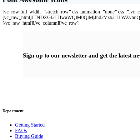
[vc_row full_width=”stretch_row” css_animation=”none” css=”.vc_custom_1512357048274{padding-top: 100px !important;background-color: #fcfcfc !important;}”][vc_column][vc_raw_html]JTNDZGl2JTIwaWQlM0QlMjJhd2Vzb21lLWZvbnQlMjIlM0UlMEElMjAlMjAlMjAlMjAlM0NkaXYlMjBpZCUzRCUyMm5ldyUyMiUzRSUwQSUyMCUyMCUzQ2gzJTNFNDElMjBOZXclMjBJY29ucyUyMGluJTIwNC43JTNDJTJGaDMlM0UlMEElMjAlMjAlMEElMEElMjAlMjAlM0NkaXYlMjBjbGFzcyUzRCUyMnJvdyUyMGZvbnRhd2Vzb21lLWljb24tbGlzdCUyMiUzRSUwQSUyMCUyMCUyMCUyMCUwQSUwQSUyMCUyMCUyMCUyMCUwQSUyMCUyMCUyMCUyMCUyMCUyMCUzQ2RpdiUyMGNsYXNzJTNEJTIyZmEtaG92ZXIlMjBjb2wteHMtNiUyMGNvbC1tZC00JTIwY29sLWxnLTQlMjIlM0UlM0NkaXYlMjBjbGFzcyUzRCUyMnByZXZpZXclMjIlM0UlM0NpJTIwY2xhc3MlM0QlMjJmYSUyMGZhLWFkZHJlc3MtYm9vayUyMiUzRSUzQyUyRmklM0VmYSUyMGZhLWFkZHJlc3MtYm9vayUzQyUyRmRpdiUzRSUwQSUyMCUyMCUyMCUyMCUwQSUyMCUyMCUyMCUyMCUyMCUyMCUzQyUyRmRpdiUzRSUwQSUzQ2RpdiUyMGNsYXNzJTNEJTIyZmEtaG92ZXIlMjBjb2wteHMtNiUyMGNvbC1tZC00JTIwY29sLWxnLTQlMjIlM0UlM0NkaXYlMjBjbGFzcyUzRCUyMnByZXZpZXclMjIlM0UlM0NpJTIwY2xhc3MlM0QlMjJmYSUyMGZhLWFkZHJlc3MtYm9vay1vJTIyJTNFJTNDJTJGaSUzRWZhJTIwZmEtYWRkcmVzcy1ib29rLW8lM0MlMkZkaXYlM0UlMEElMjAlMjAlMjAlMjAlMEElMjAlMjAlMjAlMjAlMjAlMjAlM0MlMkZkaXYlM0UlMEElM0NkaXYlMjBjbGFzcyUzRCUyMmZhLWhvdmVyJTIwY29sLXhzLTYlMjBjb2wtbWQtNCUyMGNvbC1sZy00JTIyJTNFJTNDZGl2JTIwY2xhc3MlM0QlMjJwcmV2aWV3JTIyJTNFJTNDaSUyMGNsYXNzJTNEJTIyZmElMjBmYS1hZGRyZXNzLWNhcmQlMjIlM0UlM0MlMkZpJTNFZmElMjBmYS1hZGRyZXNzLWNhcmQlM0MlMkZkaXYlM0UlMEElMjAlMjAlMjAlMjAlMEElMjAlMjAlMjAlMjAlMjAlMjAlM0MlMkZkaXYlM0UlMEElM0NkaXYlMjBjbGFzcyUzRCUyMmZhLWhvdmVyJTIwY29sLXhzLTYlMjBjb2wtbWQtNCUyMGNvbC1sZy00JTIyJTNFJTNDZGl2JTIwY2xhc3MlM0QlMjJwcmV2aWV3JTIyJTNFJTNDaSUyMGNsYXNzJTNEJTIyZmElMjBmYS1hZGRyZXNzLWNhcmQtbyUyMiUzRSUzQyUyRmklM0VmYSUyMGZhLWFkZHJlc3MtY2FyZC1vJTNDJTJGZGl2JTNFJTBBJTIwJTIwJTIwJTIwJTBBJTIwJTIwJTIwJTIwJTIwJTIwJTNDJTJGZGl2JTNFJTBBJTNDZGl2JTIwY2xhc3MlM0QlMjJmYS1ob3ZlciUyMGNvbC14cy02JTIwY29sLW1kLTQlMjBjb2wtbGctNCUyMiUzRSUzQ2RpdiUyMGNsYXNzJTNEJTIycHJldmlldyUyMiUzRSUzQ2klMjBjbGFzcyUzRCUyMmZhJTIwZmEtYmFuZGNhbXAlMjIlM0UlM0MlMkZpJTNFZmElMjBmYS1iYW5kY2FtcCUzQyUyRmRpdiUzRSUwQSUyMCUyMCUyMCUyMCUwQSUyMCUyMCUyMCUyMCUyMCUyMCUzQyUyRmRpdiUzRSUwQSUzQ2RpdiUyMGNsYXNzJTNEJTIyZmEtaG92ZXIlMjBjb2wteHMtNiUyMGNvbC1tZC00JTIwY29sLWxnLTQlMjIlM0UlM0NkaXYlMjBjbGFzcyUzRCUyMnByZXZpZXclMjIlM0UlM0NpJTIwY2xhc3MlM0QlMjJmYSUyMGZhLWJhdGglMjIlM0UlM0MlMkZpJTNFZmElMjBmYS1iYXRoJTNDJTJGZGl2JTNFJTBBJTIwJTIwJTIwJTIwJTBBJTIwJTIwJTIwJTIwJTIwJTIwJTNDJTJGZGl2JTNFJTBBJTNDZGl2JTIwY2xhc3MlM0QlMjJmYS1ob3ZlciUyMGNvbC14cy02JTIwY29sLW1kLTQlMjBjb2wtbGctNCUyMiUzRSUzQ2RpdiUyMGNsYXNzJTNEJTIycHJldmlldyUyMiUzRSUzQ2klMjBjbGFzcyUzRCUyMmZhJTIwZmEtYmF0aHR1YiUyMiUzRSUzQyUyRmklM0VmYSUyMGZhLWJhdGh0dWIlMjAlM0NzcGFuJTIwY2xhc3MlM0QlMjJ0ZXh0LW11dGVkJTIyJTNFJTI4YWxpYXMlMjklM0MlMkZzcGFuJTNFJTNDJTJGZGl2JTNFJTBBJTIwJTIwJTIwJTIwJTBBJTIwJTIwJTIwJTIwJTIwJTIwJTNDJTJGZGl2JTNFJTBBJTNDZGl2JTIwY2xhc3MlM0QlMjJmYS1ob3ZlciUyMGNvbC14cy02JTIwY29sLW1kLTQlMjBjb2wtbGctNCUyMiUzRSUzQ2RpdiUyMGNsYXNzJTNEJTIycHJldmlldyUyMiUzRSUzQ2klMjBjbGFzcyUzRCUyMmZhJTIwZmEtZHJpdmVycy1saWNlbnNlJTIyJTNFJTNDJTJGaSUzRWZhJTIwZmEtZHJpdmVycy1saWNlbnNlJTIwJTNDc3BhbiUyMGNsYXNzJTNEJTIydGV4dC1tdXRlZCUyMiUzRSUyOGFsaWFzJTI5JTNDJTJGc3BhbiUzRSUzQyUyRmRpdiUzRSUwQSUyMCUyMCUyMCUyMCUwQSUyMCUyMCUyMCUyMCUyMCUyMCUzQyUyRmRpdiUzRSUwQSUzQ2RpdiUyMGNsYXNzJTNEJTIyZmEtaG92ZXIlMjBjb2wteHMtNiUyMGNvbC1tZC00JTIwY29sLWxnLTQlMjIlM0UlM0NkaXYlMjBjbGFzcyUzRCUyMnByZXZpZXclMjIlM0UlM0NpJTIwY2xhc3MlM0QlMjJmYSUyMGZhLWRyaXZlcnMtbGljZW5zZS1vJTIyJTNFJTNDJTJGaSUzRWZhJTIwZmEtZHJpdmVycy1saWNlbnNlLW8lMjAlM0NzcGFuJTIwY2xhc3MlM0QlMjJ0ZXh0LW11dGVkJTIyJTNFJTI4YWxpYXMlMjklM0MlMkZzcGFuJTNFJTNDJTJGZGl2JTNFJTBBJTIwJTIwJTIwJTIwJTBBJTIwJTIwJTIwJTIwJTIwJTIwJTNDJTJGZGl2JTNFJTBBJTNDZGl2JTIwY2xhc3MlM0QlMjJmYS1ob3ZlciUyMGNvbC14cy02JTIwY29sLW1kLTQlMjBjb2wtbGctNCUyMiUzRSUzQ2RpdiUyMGNsYXNzJTNEJTIycHJldmlldyUyMiUzRSUzQ2klMjBjbGFzcyUzRCUyMmZhJTIwZmEtZWVyY2FzdCUyMiUzRSUzQyUyRmklM0VmYSUyMGZhLWVlcmNhc3QlM0MlMkZkaXYlM0UlMEElMjAlMjAlMjAlMjAlMEElMjAlMjAlMjAlMjAlMjAl
Sign up
to our newsletter and get the latest 
Department
Getting Started
FAQs
Buying Guide